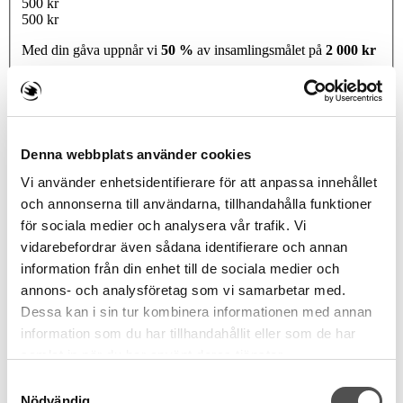
500 kr
500 kr
Med din gåva uppnår vi
50 %
av insamlingsmålet på
2 000 kr
300 kr
500 kr
1 000 kr
2 000 kr
Belopp
SEK
Denna webbplats använder cookies
Din gåva
Vi använder enhetsidentifierare för att anpassa innehållet
Namn som visas på gåvan
och annonserna till användarna, tillhandahålla funktioner
Kommentar
för sociala medier och analysera vår trafik. Vi
vidarebefordrar även sådana identifierare och annan
information från din enhet till de sociala medier och
Dölj mitt / företagets namn på insamlingssidan
annons- och analysföretag som vi samarbetar med.
Din Information
Dessa kan i sin tur kombinera informationen med annan
Jag ger en gåva som privatperson
Jag ger en gåva som
information som du har tillhandahållit eller som de har
företag / organisation
Förnamn
samlat in när du har använt deras tjänster.
Samtyckesval
Efternamn
Nödvändig