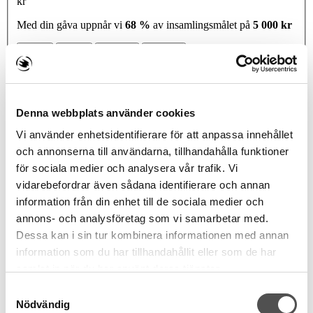
kr
Med din gåva uppnår vi
68 %
av insamlingsmålet på
5 000 kr
300 kr
500 kr
1 000 kr
2 000 kr
Belopp
SEK
Din gåva
Denna webbplats använder cookies
Namn som visas på gåvan
Vi använder enhetsidentifierare för att anpassa innehållet
och annonserna till användarna, tillhandahålla funktioner
Kommentar
för sociala medier och analysera vår trafik. Vi
vidarebefordrar även sådana identifierare och annan
Dölj mitt / företagets namn på insamlingssidan
information från din enhet till de sociala medier och
annons- och analysföretag som vi samarbetar med.
Din Information
Dessa kan i sin tur kombinera informationen med annan
Jag ger en gåva som privatperson
Jag ger en gåva som
företag / organisation
information som du har tillhandahållit eller som de har
Förnamn
samlat in när du har använt deras tjänster.
Efternamn
Samtyckesval
Nödvändig