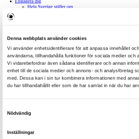
Engagera dig
Hela Sverige ställer om
Inspiration, tips och verktyg
Kalender
Gå med i ett nätverk
På din ort
Natursnokarna
Denna webbplats använder cookies
Fältbiologerna
Om oss
Vi använder enhetsidentifierare för att anpassa innehållet och
Föreningen
användarna, tillhandahålla funktioner för sociala medier och a
Vårt globala arbete
Press
Vi vidarebefordrar även sådana identifierare och annan inform
Publikationer och dokument
enhet till de sociala medier och annons- och analysföretag 
Jobba hos oss
med. Dessa kan i sin tur kombinera informationen med anna
Kontakta oss
Bra Miljöval
du har tillhandahållit eller som de har samlat in när du har an
Sveriges Natur
Stöd oss
Bli månadsgivare
Samtyckesval
Bli medlem
Ge en gåva
Nödvändig
Företag
Starta en insamling
In English
Inställningar