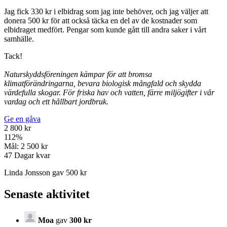
Jag fick 330 kr i elbidrag som jag inte behöver, och jag väljer att
donera 500 kr för att också täcka en del av de kostnader som
elbidraget medfört. Pengar som kunde gått till andra saker i vårt
samhälle.
Tack!
Naturskyddsföreningen kämpar för att
bromsa
klimatförändringarna, bevara biologisk mångfald och skydda
värdefulla skogar. För friska hav och vatten, färre miljögifter i vår
vardag och ett hållbart jordbruk.
Ge en gåva
2 800 kr
112
%
Mål:
2 500 kr
47
Dagar kvar
Linda Jonsson gav 500 kr
Senaste aktivitet
Moa
gav
300 kr