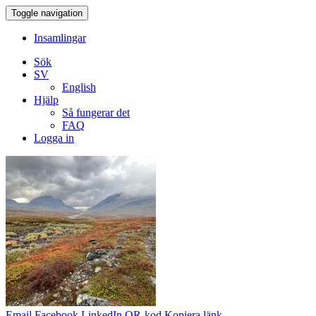
Toggle navigation
Insamlingar
Sök
SV
English
Hjälp
Så fungerar det
FAQ
Logga in
Email
Facebook
LinkedIn
QR-kod
Kopiera länk