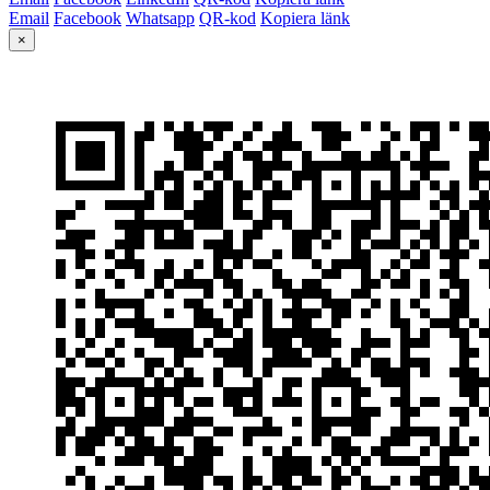
Email
Facebook
Whatsapp
QR-kod
Kopiera länk
×