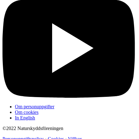
Om personuppgifter
Om cookies
In English
©2022 Naturskyddsföreningen
Personuppgiftspolicy
·
Cookies
·
Villkor