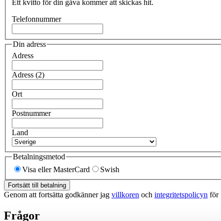
Ett kvitto för din gåva kommer att skickas hit.
Telefonnummer
Din adress
Adress
Adress (2)
Ort
Postnummer
Land
Betalningsmetod
Visa eller MasterCard
Swish
Fortsätt till betalning
Genom att fortsätta godkänner jag
villkoren
och
integritetspolicyn
för
Frågor