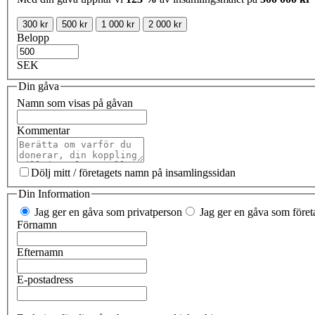
300 kr
500 kr
1 000 kr
2 000 kr
Belopp
SEK
Din gåva
Namn som visas på gåvan
Kommentar
Dölj mitt / företagets namn på insamlingssidan
Din Information
Jag ger en gåva som privatperson
Jag ger en gåva som företa
Förnamn
Efternamn
E-postadress