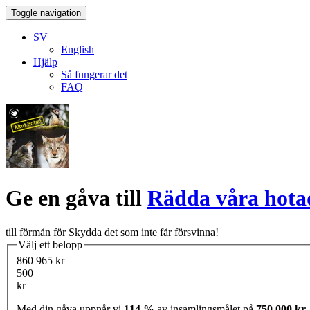
Toggle navigation
SV
English
Hjälp
Så fungerar det
FAQ
Ge en gåva till
Rädda våra hotad
till förmån för Skydda det som inte får försvinna!
Välj ett belopp
860 965 kr
500
kr
Med din gåva uppnår vi
114 %
av insamlingsmålet på
750 000 kr