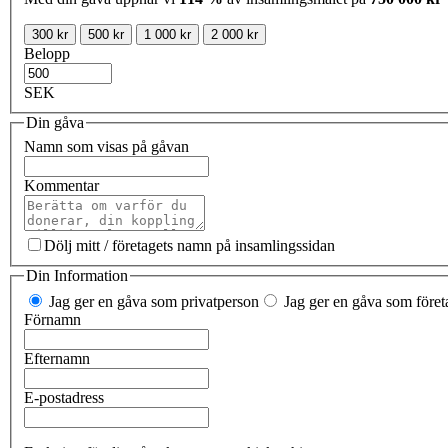
300 kr
500 kr
1 000 kr
2 000 kr
Belopp
SEK
Din gåva
Namn som visas på gåvan
Kommentar
Dölj mitt / företagets namn på insamlingssidan
Din Information
Jag ger en gåva som privatperson
Jag ger en gåva som företa
Förnamn
Efternamn
E-postadress