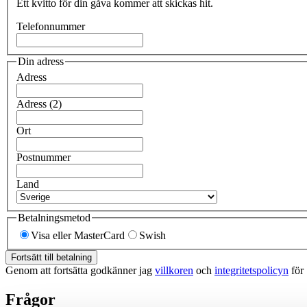
Ett kvitto för din gåva kommer att skickas hit.
Telefonnummer
Din adress
Adress
Adress (2)
Ort
Postnummer
Land
Betalningsmetod
Visa eller MasterCard
Swish
Fortsätt till betalning
Genom att fortsätta godkänner jag
villkoren
och
integritetspolicyn
för
Frågor