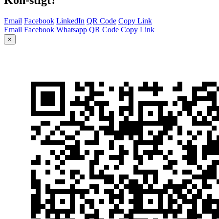
Email
Facebook
LinkedIn
QR Code
Copy Link
Email
Facebook
Whatsapp
QR Code
Copy Link
×