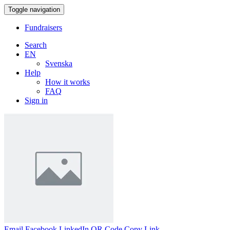
Toggle navigation
Fundraisers
Search
EN
Svenska
Help
How it works
FAQ
Sign in
Email
Facebook
LinkedIn
QR Code
Copy Link