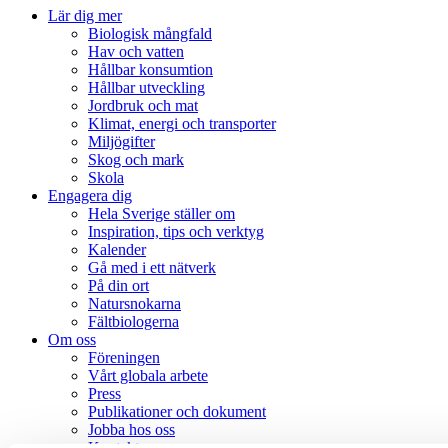
Lär dig mer
Biologisk mångfald
Hav och vatten
Hållbar konsumtion
Hållbar utveckling
Jordbruk och mat
Klimat, energi och transporter
Miljögifter
Skog och mark
Skola
Engagera dig
Hela Sverige ställer om
Inspiration, tips och verktyg
Kalender
Gå med i ett nätverk
På din ort
Natursnokarna
Fältbiologerna
Om oss
Föreningen
Vårt globala arbete
Press
Publikationer och dokument
Jobba hos oss
Kontakta oss