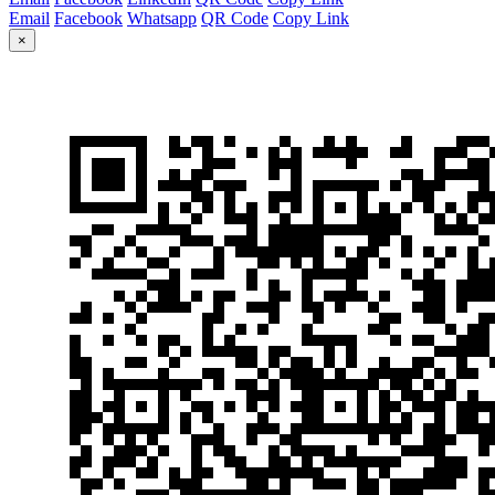
Email
Facebook
Whatsapp
QR Code
Copy Link
×