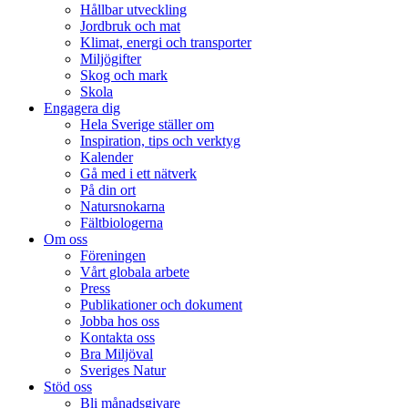
Hållbar utveckling
Jordbruk och mat
Klimat, energi och transporter
Miljögifter
Skog och mark
Skola
Engagera dig
Hela Sverige ställer om
Inspiration, tips och verktyg
Kalender
Gå med i ett nätverk
På din ort
Natursnokarna
Fältbiologerna
Om oss
Föreningen
Vårt globala arbete
Press
Publikationer och dokument
Jobba hos oss
Kontakta oss
Bra Miljöval
Sveriges Natur
Stöd oss
Bli månadsgivare