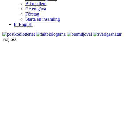
Bli medlem
Ge en gåva
Företag
Starta en insamling
In English
Följ oss