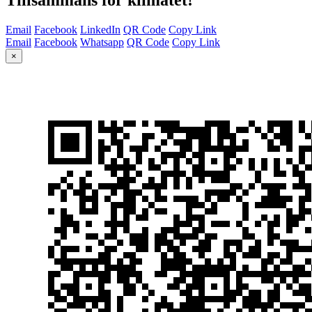
Email
Facebook
LinkedIn
QR Code
Copy Link
Email
Facebook
Whatsapp
QR Code
Copy Link
×