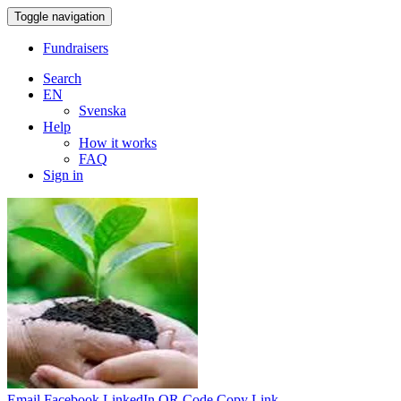
Toggle navigation
Fundraisers
Search
EN
Svenska
Help
How it works
FAQ
Sign in
Email
Facebook
LinkedIn
QR Code
Copy Link