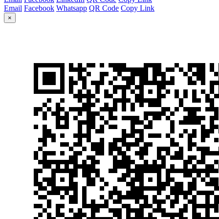
Email
Facebook
Whatsapp
QR Code
Copy Link
×