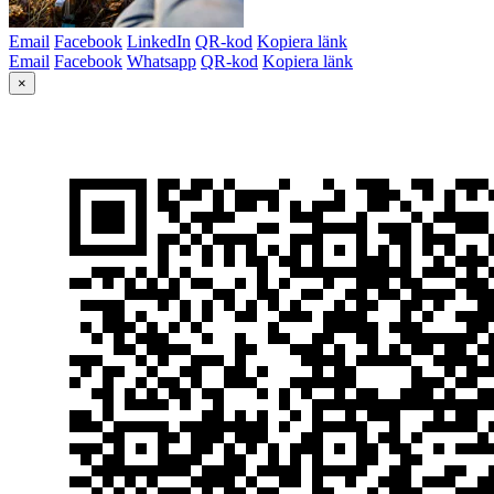
Email
Facebook
LinkedIn
QR-kod
Kopiera länk
Email
Facebook
Whatsapp
QR-kod
Kopiera länk
×