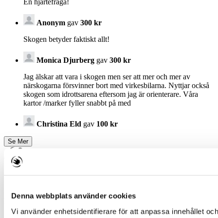
En hjärtefråga!
Anonym
gav
300 kr
Skogen betyder faktiskt allt!
Monica Djurberg
gav
300 kr
Jag älskar att vara i skogen men ser att mer och mer av
närskogarna försvinner bort med virkesbilarna. Nyttjar också
skogen som idrottsarena eftersom jag är orienterare. Våra
kartor /marker fyller snabbt på med
Christina Eld
gav
100 kr
Denna webbplats använder cookies
PG: 90 19 09-2
Vi använder enhetsidentifierare för att anpassa innehållet och
Lär dig mer