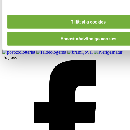
Bra Miljöval
Sveriges Natur
Stöd oss
Bli månadsgivare
Bli medlem
Tillåt alla cookies
Ge en gåva
Företag
Starta en insamling
Endast nödvändiga cookies
In English
Följ oss