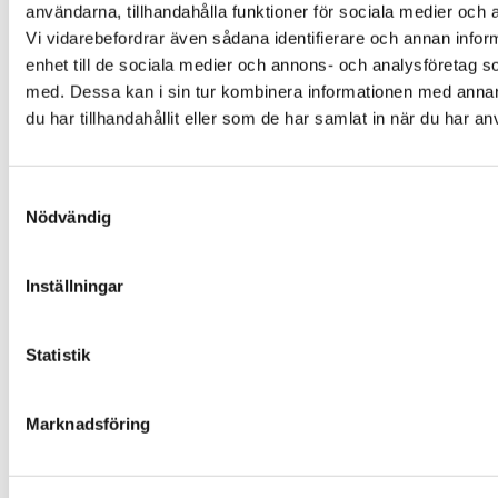
användarna, tillhandahålla funktioner för sociala medier och a
Biologisk mångfald
Vi vidarebefordrar även sådana identifierare och annan inform
Hav och vatten
Hållbar konsumtion
enhet till de sociala medier och annons- och analysföretag 
Hållbar utveckling
med. Dessa kan i sin tur kombinera informationen med anna
Jordbruk och mat
du har tillhandahållit eller som de har samlat in när du har an
Klimat, energi och transporter
Miljögifter
Skog och mark
Skola
Samtyckesval
Engagera dig
Nödvändig
Hela Sverige ställer om
Inspiration, tips och verktyg
Kalender
Gå med i ett nätverk
Inställningar
På din ort
Natursnokarna
Fältbiologerna
Statistik
Om oss
Föreningen
Vårt globala arbete
Press
Marknadsföring
Publikationer och dokument
Jobba hos oss
Kontakta oss