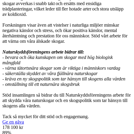
skogar avverkas i snabb takt och ersätts med ensidiga
trädplanteringar, vilket leder till fler hotade arter och stora utsläpp
av koldioxid.
Forskningen visar även att vistelser i naturliga miljöer minskar
negativa känslor och stress, och ökar positiva känslor, mental
återhämtning och prestation för oss människor. Stöd vårt arbete för
att värna om våra älskade skogar.
Naturskyddsföreningens arbete bidrar till:
- bevara och öka kunskapen om skogar med hög biologisk
mångfald
- värna tätortsnära skogar som är viktiga i människors vardag
- säkerställa skyddet av våra fjällnära naturskogar
- kräva en ny skogspolitik som tar hänsyn till skogens alla värden
- omställning till ett naturnära skogsbruk
Stöd insamlingen så bidrar du till Naturskyddsföreningens arbete för
att skydda våra naturskogar och en skogspolitik som tar hänsyn till
skogens alla värden.
Tack så mycket för ditt stöd och engagemang.
Ge en gåva
178 100 kr
89
%